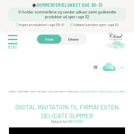
Gå
☀️
SOMMERFERIELUKKET UGE 30–31
til
Vi holder sommerferie og sender udkast samt godkendte
indholdet
produkter ud igen i uge 32
🕒
Ingen produktion i uge 30–31
📦
Udkast sendes igen i uge 32
☰
☰
🍼 BARNEDÅB
🎉 FØDSELSDAG
❓️ BESØG VORE
Privat
Erhverv
MENU
MENU
⌕
🧺
← Tilbage
FORSIDE
/
INVITATIONER
/
DIGITAL INVITATION
/
DIGITAL INVITATION TIL FIRMAFESTEN
/ DIGITAL INVITATION TIL FIRMAFESTEN DELICATE SUMMER
DIGITAL INVITATION TIL FIRMAFESTEN
DELICATE SUMMER
Stykpris fra
DKK 375.00