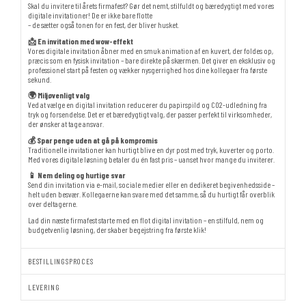
Skal du invitere til årets firmafest? Gør det nemt, stilfuldt og bæredygtigt med vores
digitale invitationer! De er ikke bare flotte
– de sætter også tonen for en fest, der bliver husket.
📩 En invitation med wow-effekt
Vores digitale invitation åbner med en smuk animation af en kuvert, der foldes op,
præcis som en fysisk invitation – bare direkte på skærmen. Det giver en eksklusiv og
professionel start på festen og vækker nysgerrighed hos dine kollegaer fra første
sekund.
🌍 Miljøvenligt valg
Ved at vælge en digital invitation reducerer du papirspild og CO2-udledning fra
tryk og forsendelse. Det er et bæredygtigt valg, der passer perfekt til virksomheder,
der ønsker at tage ansvar.
💰 Spar penge uden at gå på kompromis
Traditionelle invitationer kan hurtigt blive en dyr post med tryk, kuverter og porto.
Med vores digitale løsning betaler du én fast pris – uanset hvor mange du inviterer.
📱 Nem deling og hurtige svar
Send din invitation via e-mail, sociale medier eller en dedikeret begivenhedsside –
helt uden besvær. Kollegaerne kan svare med det samme, så du hurtigt får overblik
over deltagerne.
Lad din næste firmafest starte med en flot digital invitation – en stilfuld, nem og
budgetvenlig løsning, der skaber begejstring fra første klik!
BESTILLINGSPROCES
LEVERING