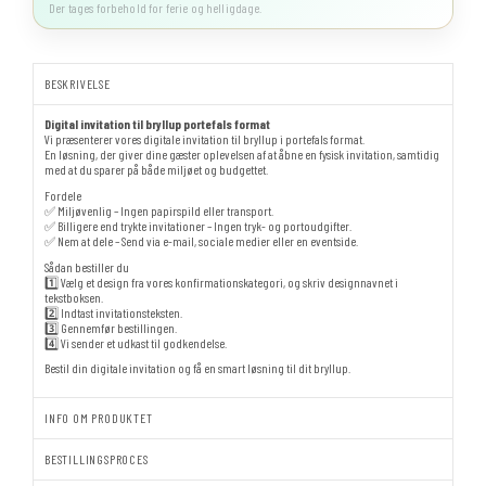
Der tages forbehold for ferie og helligdage.
BESKRIVELSE
Digital invitation til bryllup portefals format
Vi præsenterer vores digitale invitation til bryllup i portefals format.
En løsning, der giver dine gæster oplevelsen af at åbne en fysisk invitation, samtidig
med at du sparer på både miljøet og budgettet.
Fordele
✅ Miljøvenlig – Ingen papirspild eller transport.
✅ Billigere end trykte invitationer – Ingen tryk- og portoudgifter.
✅ Nem at dele – Send via e-mail, sociale medier eller en eventside.
Sådan bestiller du
1️⃣ Vælg et design fra vores konfirmationskategori, og skriv designnavnet i
tekstboksen.
2️⃣ Indtast invitationsteksten.
3️⃣ Gennemfør bestillingen.
4️⃣ Vi sender et udkast til godkendelse.
Bestil din digitale invitation og få en smart løsning til dit bryllup.
INFO OM PRODUKTET
BESTILLINGSPROCES