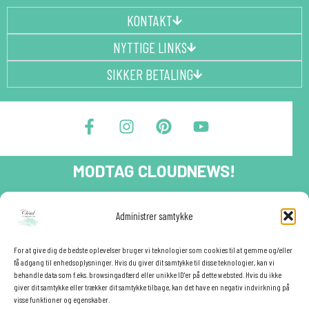
KONTAKT
NYTTIGE LINKS
SIKKER BETALING
F
I
P
Y
a
n
i
o
c
s
n
u
e
t
t
t
MODTAG CLOUDNEWS!
b
a
e
u
o
g
r
b
o
r
e
e
Tilmeld dig CloudNews og modtag eksklusive tilbud og
Administrer samtykke
festinspiration direkte i din indbakke.🎉
k
a
s
-
m
t
Fornavn
f
For at give dig de bedste oplevelser bruger vi teknologier som cookies til at gemme og/eller
få adgang til enhedsoplysninger. Hvis du giver dit samtykke til disse teknologier, kan vi
behandle data som f.eks. browsingadfærd eller unikke ID'er på dette websted. Hvis du ikke
giver dit samtykke eller trækker dit samtykke tilbage, kan det have en negativ indvirkning på
E-mail
✕
visse funktioner og egenskaber.