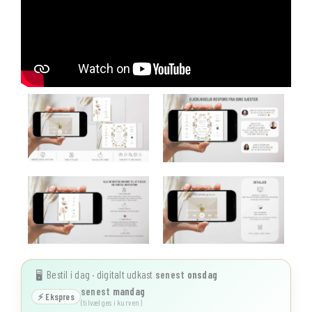
Bestil i dag · digitalt udkast
senest
onsdag
🖥️
senest
mandag
⚡ Ekspres
(tilvælges i kurven)