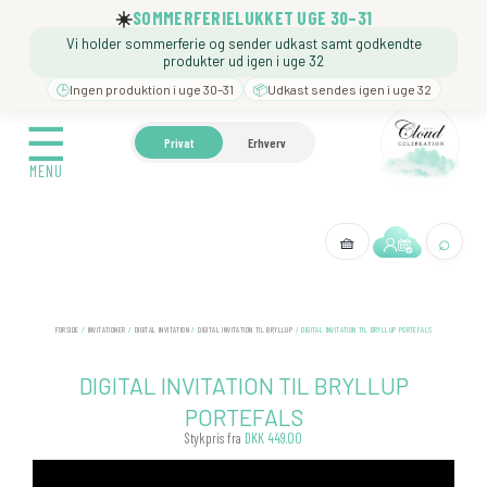
Gå
☀️
SOMMERFERIELUKKET UGE 30–31
til
Vi holder sommerferie og sender udkast samt godkendte
indholdet
produkter ud igen i uge 32
🕒
Ingen produktion i uge 30–31
📦
Udkast sendes igen i uge 32
☰
☰
🍼 BARNEDÅB
🎉 FØDSELSDAG
❓️ BESØG VORE
Privat
Erhverv
MENU
MENU
⌕
🧺
← Tilbage
FORSIDE
/
INVITATIONER
/
DIGITAL INVITATION
/
DIGITAL INVITATION TIL BRYLLUP
/ DIGITAL INVITATION TIL BRYLLUP PORTEFALS
DIGITAL INVITATION TIL BRYLLUP
PORTEFALS
Stykpris fra
DKK 449.00