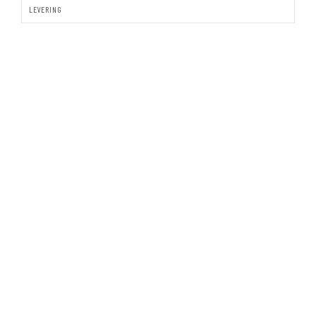
LEVERING
DIGITAL
INVITATION
TIL
BRYLLUP
PORTEFALS
antal