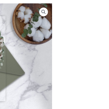
COTTON
AND
EUCALYPTUS
antal