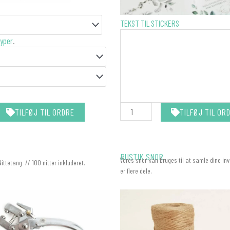
STICKERS
TEKST TIL STICKERS
-
yper
.
MATCHER
DIN
INVITATION
antal
TILFØJ TIL OR
TILFØJ TIL ORDRE
RUSTIK SNOR
Vores snor kan bruges til at samle dine inv
Nittetang // 100 nitter inkluderet.
er flere dele.