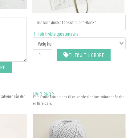
MANILLAMÆRKER
-
MATCHER
Tilkøb trykte gæstenavne
DIN
INVITATION
antal
TILFØJ TIL ORDRE
DRE
HVID SNOR
itationer når der
Vores snor kan bruges til at samle dine invitationer når der
er flere dele.