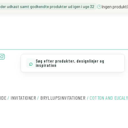
🕒
Ingen produkti
nder udkast samt godkendte produkter ud igen i uge 32
❓️ BESØG VORES FAQ
💖 MØD TEAM CLOUD
I
n
Søg efter produkter, designlinjer og
⌕
s
inspiration
t
a
g
r
IDE
/
INVITATIONER
/
BRYLLUPSINVITATIONER
/ COTTON AND EUCAL
a
m