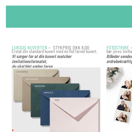
LUKSUS KUVERTER
– STYKPRIS DKK 6.00
FOTOSTRIBE
–
Erstat din standard kuvert med en flot farvet kuvert.
Gør jeres invit
Vi sørger for at din kuvert matcher
Billeder sende
invitationsformatet,
ordrebekræftig
du skal blot vælge farve.
KUVERT
*