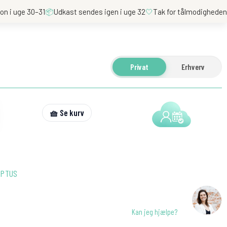
on i uge 30–31
📦
Udkast sendes igen i uge 32
🤍
Tak for tålmodighede
Privat
Erhverv
🧺 Se kurv
YPTUS
Kan jeg hjælpe?