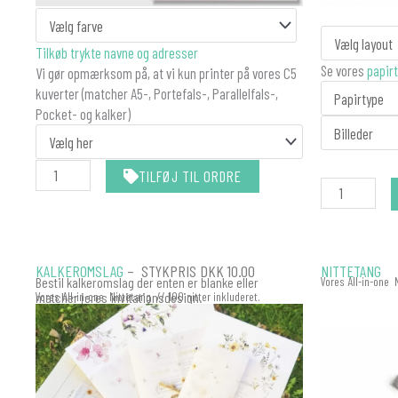
antal
FOTOSTRIBE
Tilkøb trykte navne og adresser
BRYLLUP
Se vores
papirt
Vi gør opmærksom på, at vi kun printer på vores C5
antal
kuverter (matcher A5-, Portefals-, Parallelfals-,
Pocket- og kalker)
TILFØJ TIL ORDRE
KALKEROMSLAG
– STYKPRIS DKK 10.00
NITTETANG
Bestil kalkeromslag der enten er blanke eller
Vores All-in-one 
matcher jeres invitationsdesign.
Vores All-in-one Nittetang // 100 nitter inkluderet.