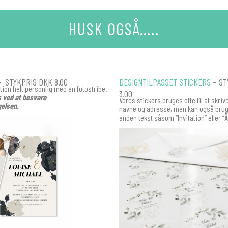
HUSK OGSÅ…..
 STYKPRIS DKK 8.00
DESIGNTILPASSET STICKERS
– ST
ation helt personlig med en fotostribe.
3.00
s ved at besvare
Vores stickers bruges ofte til at skri
elsen.
navne og adresse, men kan også bruge
anden tekst såsom “Invitation” eller “