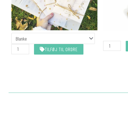
KALKEROMSLAG
MATCHER
Nittetang
INVITATIONEN
TILFØJ TIL ORDRE
All-
antal
In-
One
(Eyelet)
antal