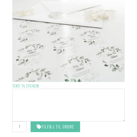
STICKERS
TEKST TIL STICKERS
-
MATCHER
DIN
INVITATION
antal
TILFØJ TIL ORDRE