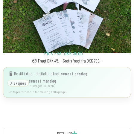
PRIS FRA
DKK
35.00
📦 Fragt DKK 45,-- Gratis fragt fra DKK 799,-
Bestil i dag · digitalt udkast
senest
onsdag
🖥️
senest
mandag
⚡ Ekspres
(tilvælges i kurven)
Der tages forbehold for ferie og helligdage.
DETALJER