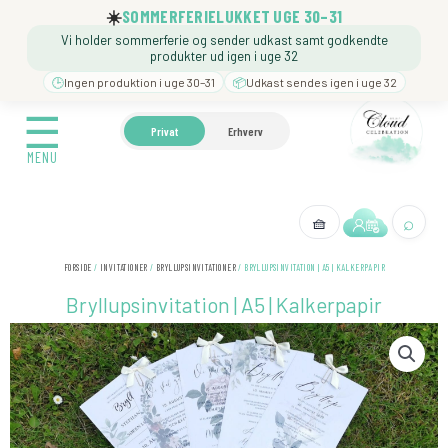
Gå
☀️
SOMMERFERIELUKKET UGE 30–31
til
Vi holder sommerferie og sender udkast samt godkendte
indholdet
produkter ud igen i uge 32
🕒
Ingen produktion i uge 30–31
📦
Udkast sendes igen i uge 32
☰
☰
🍼 BARNEDÅB
🎉 FØDSELSDAG
❓️ BESØG VORE
Privat
Erhverv
MENU
MENU
⌕
🧺
← Tilbage
FORSIDE
/
INVITATIONER
/
BRYLLUPSINVITATIONER
/ BRYLLUPSINVITATION | A5 | KALKERPAPIR
Bryllupsinvitation | A5 | Kalkerpapir