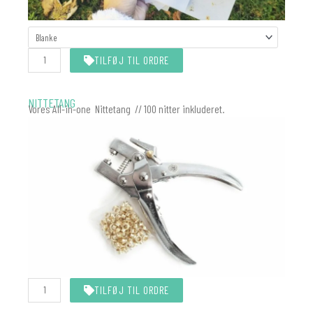
KALKEROMSLAG
MATCHER
INVITATIONEN
TILFØJ TIL ORDRE
antal
NITTETANG
Vores All-in-one Nittetang // 100 nitter inkluderet.
Nittetang
TILFØJ TIL ORDRE
All-
In-