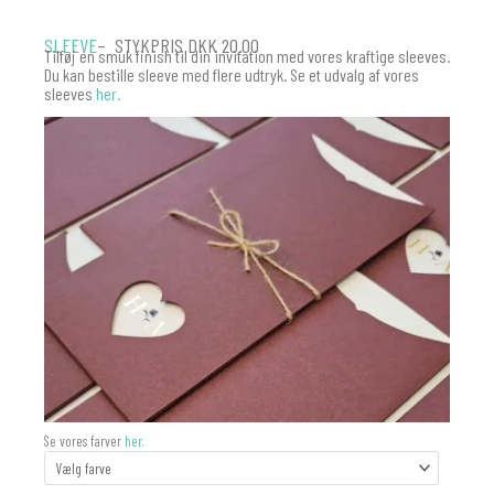
SLEEVE
– STYKPRIS DKK 20.00
Tilføj en smuk finish til din invitation med vores kraftige sleeves.
Du kan bestille sleeve med flere udtryk. Se et udvalg af vores
sleeves
her.
SLEEVE
Se vores farver
her.
-
MATCHER