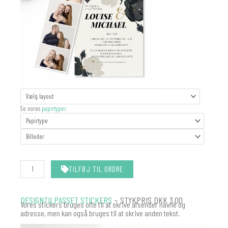
FOTOSTRIBE
BRYLLUP
Se vores
papirtyper
.
antal
TILFØJ TIL ORDRE
DESIGNTILPASSET STICKERS
– STYKPRIS DKK 3.00
Vores stickers bruges ofte til at skrive afsender navne og
adresse, men kan også bruges til at skrive anden tekst.