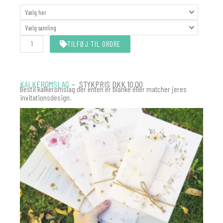
STØRRELSE
antal
TILFØJ TIL ORDRE
KALKEROMSLAG
– STYKPRIS DKK 10.00
Bestil kalkeromslag der enten er blanke eller matcher jeres
invitationsdesign.