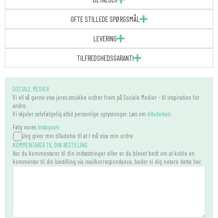
OFTE STILLEDE SPØRGSMÅL
LEVERING
TILFREDSHEDSGARANTI
Bryllupsinvitation
|
SOCIALE MEDIER
A5
Vi vil så gerne vise jeres smukke ordrer frem på Sociale Medier - til inspiration for
|
andre.
Kalkerpapir
Vi skjuler selvfølgelig altid personlige oplysninger. Læs om
tilladelsen
.
antal
Følg vores
Instagram
Jeg giver min tilladelse til at I må vise min ordre
KOMMENTARER TIL DIN BESTILLING
Har du kommentarer til din indtastninger eller er du blevet bedt om at koble en
kommentar til din bestilling via mailkorrespondance, beder vi dig notere dette her.