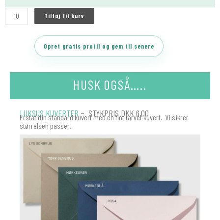
Tilføj til kurv
Opret gratis profil og gem til senere
HUSK OGSÅ…..
LUKSUS KUVERTER
– STYKPRIS DKK 6.00
Erstat din standard kuvert med en flot farvet kuvert. Vi sikrer
størrelsen passer.