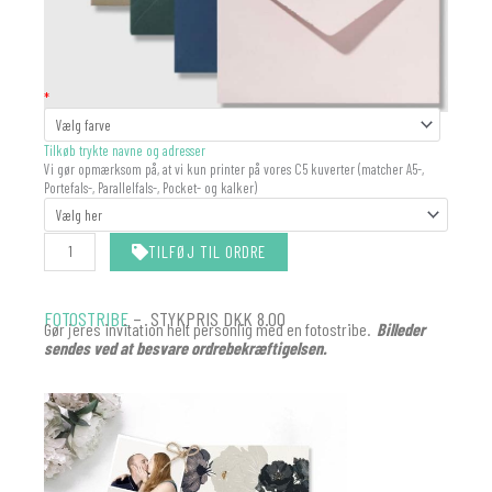
KUVERT
*
antal
Tilkøb trykte navne og adresser
Vi gør opmærksom på, at vi kun printer på vores C5 kuverter (matcher A5-,
Portefals-, Parallelfals-, Pocket- og kalker)
TILFØJ TIL ORDRE
FOTOSTRIBE
– STYKPRIS DKK 8.00
Gør jeres invitation helt personlig med en fotostribe.
Billeder
sendes ved at besvare ordrebekræftigelsen.