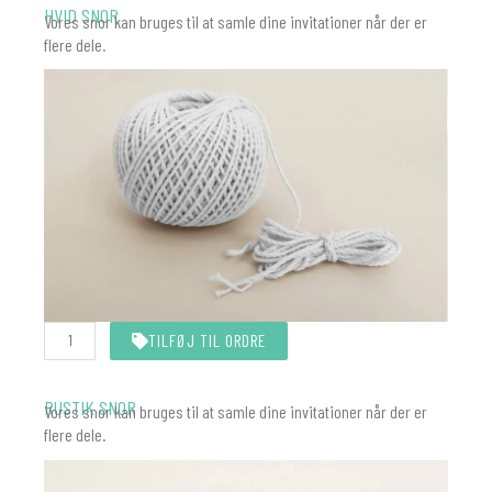
HVID SNOR
Vores snor kan bruges til at samle dine invitationer når der er
flere dele.
Hvid
TILFØJ TIL ORDRE
snor
10
meter
antal
RUSTIK SNOR
Vores snor kan bruges til at samle dine invitationer når der er
flere dele.