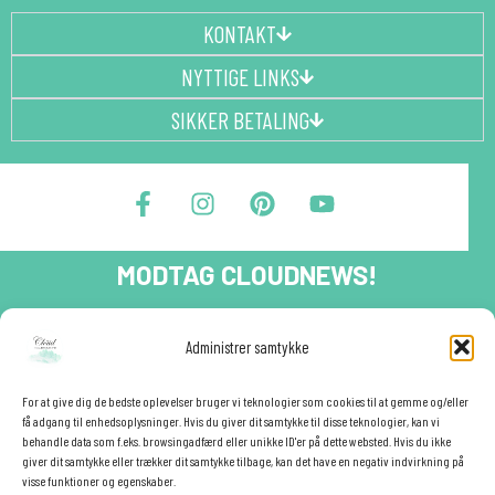
KONTAKT
NYTTIGE LINKS
SIKKER BETALING
F
I
P
Y
a
n
i
o
c
s
n
u
e
t
t
t
MODTAG CLOUDNEWS!
b
a
e
u
o
g
r
b
o
r
e
e
Tilmeld dig CloudNews og modtag eksklusive tilbud og
Administrer samtykke
festinspiration direkte i din indbakke.🎉
k
a
s
-
m
t
Fornavn
f
For at give dig de bedste oplevelser bruger vi teknologier som cookies til at gemme og/eller
få adgang til enhedsoplysninger. Hvis du giver dit samtykke til disse teknologier, kan vi
behandle data som f.eks. browsingadfærd eller unikke ID'er på dette websted. Hvis du ikke
giver dit samtykke eller trækker dit samtykke tilbage, kan det have en negativ indvirkning på
E-mail
✕
visse funktioner og egenskaber.