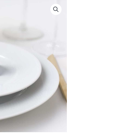
|
STÅENDE
|
WILD
FLOWERS
antal