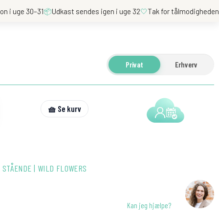
on i uge 30–31
📦
Udkast sendes igen i uge 32
🤍
Tak for tålmodighede
Privat
Erhverv
🧺 Se kurv
 STÅENDE | WILD FLOWERS
Kan jeg hjælpe?