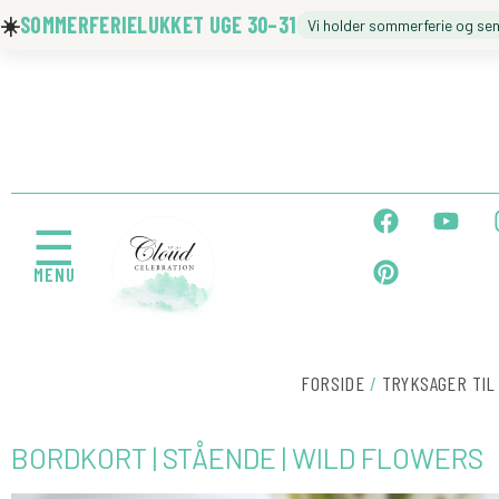
Gå
☀️
SOMMERFERIELUKKET UGE 30–31
Vi holder sommerferie og se
til
indholdet
🍼 BARNEDÅB
🎉 FØDSELSDAG
F
P
Y
a
i
o
☰
c
n
u
MENU
e
t
t
b
e
u
← Tilbage
o
r
b
o
e
e
k
s
FORSIDE
/
TRYKSAGER TIL
t
BORDKORT | STÅENDE | WILD FLOWERS