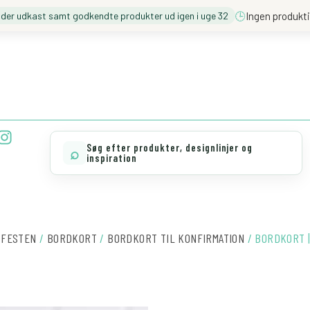
🕒
Ingen produkti
nder udkast samt godkendte produkter ud igen i uge 32
❓️ BESØG VORES FAQ
💖 MØD TEAM CLOUD
I
n
Søg efter produkter, designlinjer og
⌕
s
inspiration
t
a
g
r
a
 FESTEN
/
BORDKORT
/
BORDKORT TIL KONFIRMATION
/ BORDKORT |
m
BORDKORT