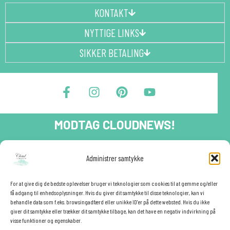
KONTAKT
NYTTIGE LINKS
SIKKER BETALING
F
I
P
Y
a
n
i
o
c
s
n
u
e
t
t
t
MODTAG CLOUDNEWS!
b
a
e
u
o
g
r
b
o
r
e
e
Tilmeld dig CloudNews og modtag eksklusive tilbud og
Administrer samtykke
festinspiration direkte i din indbakke.🎉
k
a
s
-
m
t
Fornavn
f
For at give dig de bedste oplevelser bruger vi teknologier som cookies til at gemme og/eller
få adgang til enhedsoplysninger. Hvis du giver dit samtykke til disse teknologier, kan vi
behandle data som f.eks. browsingadfærd eller unikke ID'er på dette websted. Hvis du ikke
giver dit samtykke eller trækker dit samtykke tilbage, kan det have en negativ indvirkning på
E-mail
✕
visse funktioner og egenskaber.