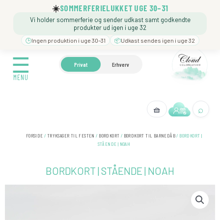
Gå
☀️
SOMMERFERIELUKKET UGE 30–31
til
Vi holder sommerferie og sender udkast samt godkendte
indholdet
produkter ud igen i uge 32
🕒
Ingen produktion i uge 30–31
📦
Udkast sendes igen i uge 32
☰
☰
🍼 BARNEDÅB
🎉 FØDSELSDAG
❓️ BESØG VORE
Privat
Erhverv
MENU
MENU
⌕
🧺
← Tilbage
FORSIDE
/
TRYKSAGER TIL FESTEN
/
BORDKORT
/
BORDKORT TIL BARNEDÅB
/ BORDKORT |
STÅENDE | NOAH
BORDKORT | STÅENDE | NOAH