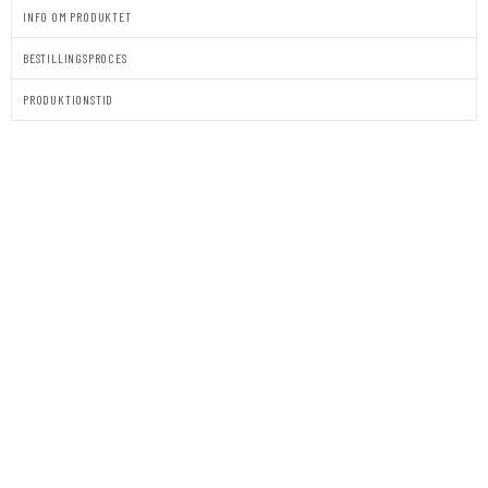
INFO OM PRODUKTET
BESTILLINGSPROCES
PRODUKTIONSTID
BORDKORT
|
STÅENDE
|
NOAH
antal