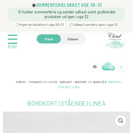
Gå
☀️
SOMMERFERIELUKKET UGE 30–31
til
Vi holder sommerferie og sender udkast samt godkendte
indholdet
produkter ud igen i uge 32
🕒
Ingen produktion i uge 30–31
📦
Udkast sendes igen i uge 32
☰
☰
🍼 BARNEDÅB
🎉 FØDSELSDAG
❓️ BESØG VORE
Privat
Erhverv
MENU
MENU
⌕
🧺
← Tilbage
FORSIDE
/
TRYKSAGER TIL FESTEN
/
BORDKORT
/
BORDKORT TIL BARNEDÅB
/ BORDKORT |
STÅENDE | LINEA
BORDKORT | STÅENDE | LINEA