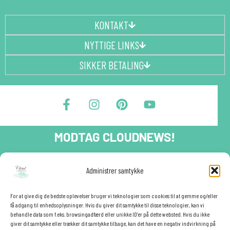
KONTAKT
NYTTIGE LINKS
SIKKER BETALING
F
I
P
Y
a
n
i
o
c
s
n
u
e
t
t
t
MODTAG CLOUDNEWS!
b
a
e
u
o
g
r
b
o
r
e
e
Tilmeld dig CloudNews og modtag eksklusive tilbud og
Administrer samtykke
festinspiration direkte i din indbakke.🎉
k
a
s
-
m
t
Fornavn
f
For at give dig de bedste oplevelser bruger vi teknologier som cookies til at gemme og/eller
få adgang til enhedsoplysninger. Hvis du giver dit samtykke til disse teknologier, kan vi
behandle data som f.eks. browsingadfærd eller unikke ID'er på dette websted. Hvis du ikke
giver dit samtykke eller trækker dit samtykke tilbage, kan det have en negativ indvirkning på