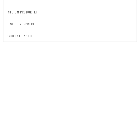
INFO OM PRODUKTET
BESTILLINGSPROCES
PRODUKTIONSTID
BORDKORT
|
STÅENDE
|
LINEA
antal