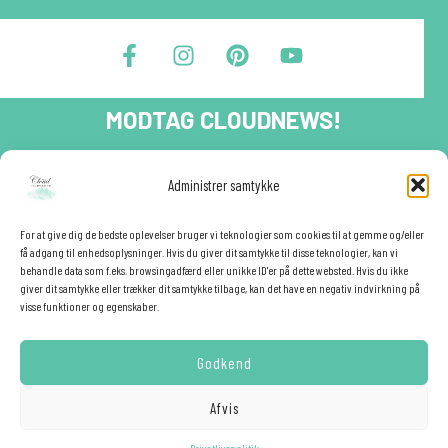
F
I
P
Y
a
n
i
o
c
s
n
u
e
t
t
t
MODTAG CLOUDNEWS!
b
a
e
u
o
g
r
b
o
r
e
e
Tilmeld dig CloudNews og modtag eksklusive tilbud og
Administrer samtykke
festinspiration direkte i din indbakke.🎉
k
a
s
-
m
t
Fornavn
f
For at give dig de bedste oplevelser bruger vi teknologier som cookies til at gemme og/eller
få adgang til enhedsoplysninger. Hvis du giver dit samtykke til disse teknologier, kan vi
behandle data som f.eks. browsingadfærd eller unikke ID'er på dette websted. Hvis du ikke
giver dit samtykke eller trækker dit samtykke tilbage, kan det have en negativ indvirkning på
E-mail
✕
visse funktioner og egenskaber.
Godkend
YES - TILMELD MIG!
Afvis
Hemmelig rabat ❤️