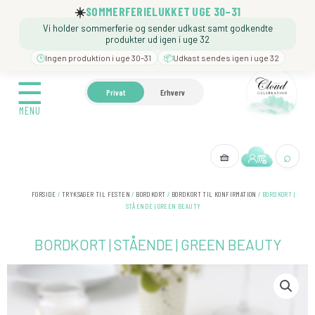
Gå
☀️
SOMMERFERIELUKKET UGE 30–31
til
Vi holder sommerferie og sender udkast samt godkendte
indholdet
produkter ud igen i uge 32
🕒
Ingen produktion i uge 30–31
📦
Udkast sendes igen i uge 32
☰
☰
🍼 BARNEDÅB
🎉 FØDSELSDAG
❓️ BESØG VORE
Privat
Erhverv
MENU
MENU
⌕
🧺
← Tilbage
FORSIDE
/
TRYKSAGER TIL FESTEN
/
BORDKORT
/
BORDKORT TIL KONFIRMATION
/ BORDKORT |
STÅENDE | GREEN BEAUTY
BORDKORT | STÅENDE | GREEN BEAUTY