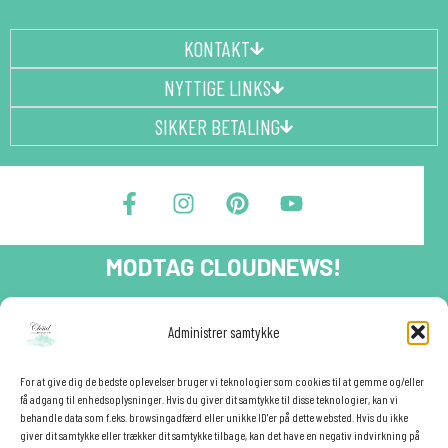
KONTAKT
NYTTIGE LINKS
SIKKER BETALING
F
I
P
Y
a
n
i
o
c
s
n
u
e
t
t
t
MODTAG CLOUDNEWS!
b
a
e
u
o
g
r
b
o
r
e
e
Tilmeld dig CloudNews og modtag eksklusive tilbud og
Administrer samtykke
festinspiration direkte i din indbakke.🎉
k
a
s
-
m
t
Fornavn
f
For at give dig de bedste oplevelser bruger vi teknologier som cookies til at gemme og/eller
få adgang til enhedsoplysninger. Hvis du giver dit samtykke til disse teknologier, kan vi
behandle data som f.eks. browsingadfærd eller unikke ID'er på dette websted. Hvis du ikke
giver dit samtykke eller trækker dit samtykke tilbage, kan det have en negativ indvirkning på