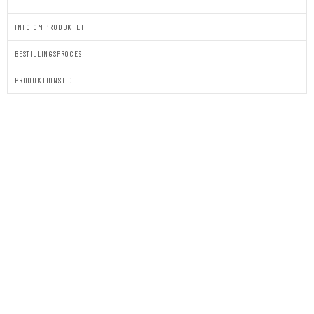
INFO OM PRODUKTET
BESTILLINGSPROCES
PRODUKTIONSTID
BORDKORT
|
STÅENDE
|
ERIK
antal