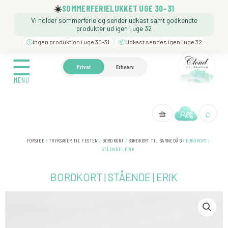
Gå
☀️
SOMMERFERIELUKKET UGE 30–31
til
Vi holder sommerferie og sender udkast samt godkendte
indholdet
produkter ud igen i uge 32
🕒
Ingen produktion i uge 30–31
📦
Udkast sendes igen i uge 32
☰
☰
🍼 BARNEDÅB
🎉 FØDSELSDAG
❓️ BESØG VORE
Privat
Erhverv
MENU
MENU
⌕
🧺
← Tilbage
FORSIDE
/
TRYKSAGER TIL FESTEN
/
BORDKORT
/
BORDKORT TIL BARNEDÅB
/ BORDKORT |
STÅENDE | ERIK
BORDKORT | STÅENDE | ERIK