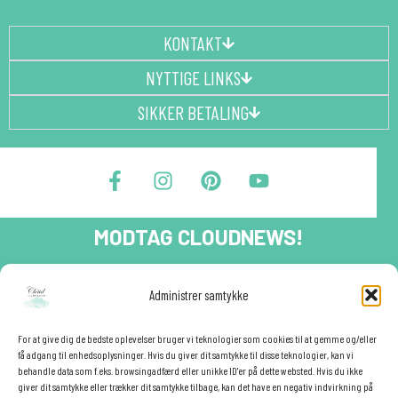
KONTAKT
NYTTIGE LINKS
SIKKER BETALING
F
I
P
Y
a
n
i
o
c
s
n
u
e
t
t
t
MODTAG CLOUDNEWS!
b
a
e
u
o
g
r
b
o
r
e
e
Tilmeld dig CloudNews og modtag eksklusive tilbud og
Administrer samtykke
festinspiration direkte i din indbakke.🎉
k
a
s
-
m
t
Fornavn
f
For at give dig de bedste oplevelser bruger vi teknologier som cookies til at gemme og/eller
få adgang til enhedsoplysninger. Hvis du giver dit samtykke til disse teknologier, kan vi
behandle data som f.eks. browsingadfærd eller unikke ID'er på dette websted. Hvis du ikke
giver dit samtykke eller trækker dit samtykke tilbage, kan det have en negativ indvirkning på