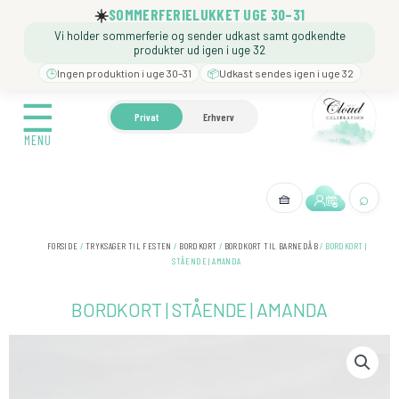
Gå
☀️
SOMMERFERIELUKKET UGE 30–31
til
Vi holder sommerferie og sender udkast samt godkendte
indholdet
produkter ud igen i uge 32
🕒
Ingen produktion i uge 30–31
📦
Udkast sendes igen i uge 32
☰
☰
🍼 BARNEDÅB
🎉 FØDSELSDAG
❓️ BESØG VORE
Privat
Erhverv
MENU
MENU
⌕
🧺
← Tilbage
FORSIDE
/
TRYKSAGER TIL FESTEN
/
BORDKORT
/
BORDKORT TIL BARNEDÅB
/ BORDKORT |
STÅENDE | AMANDA
BORDKORT | STÅENDE | AMANDA