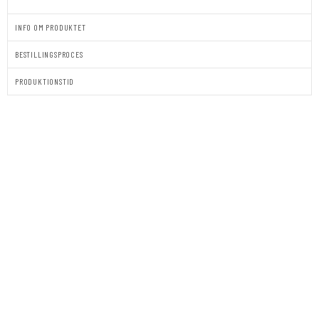
INFO OM PRODUKTET
BESTILLINGSPROCES
PRODUKTIONSTID
BORDKORT
|
STÅENDE
|
AMANDA
antal