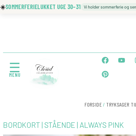
Gå
☀️
SOMMERFERIELUKKET UGE 30–31
Vi holder sommerferie og se
til
indholdet
🍼 BARNEDÅB
🎉 FØDSELSDAG
F
P
Y
a
i
o
☰
c
n
u
MENU
e
t
t
b
e
u
← Tilbage
o
r
b
o
e
e
k
s
FORSIDE
/
TRYKSAGER TI
t
BORDKORT | STÅENDE | ALWAYS PINK