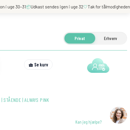
on i uge 30–31
📦
Udkast sendes igen i uge 32
🤍
Tak for tålmodighede
Privat
Erhverv
🧺 Se kurv
| STÅENDE | ALWAYS PINK
Kan jeg hjælpe?