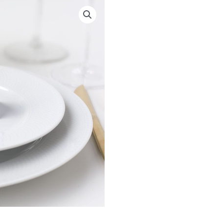
|
STÅENDE
|
ALWAYS
PINK
antal