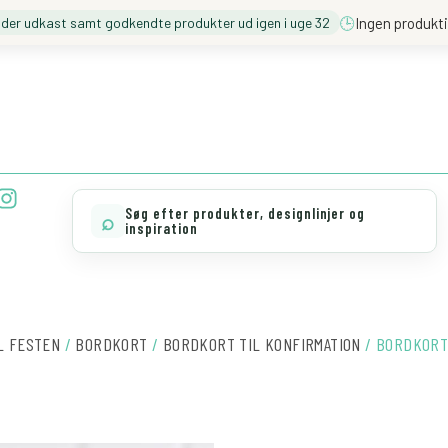
🕒
Ingen produkti
nder udkast samt godkendte produkter ud igen i uge 32
❓️ BESØG VORES FAQ
💖 MØD TEAM CLOUD
I
n
Søg efter produkter, designlinjer og
⌕
s
inspiration
t
a
g
r
a
L FESTEN
/
BORDKORT
/
BORDKORT TIL KONFIRMATION
/ BORDKORT 
m
BORDKORT