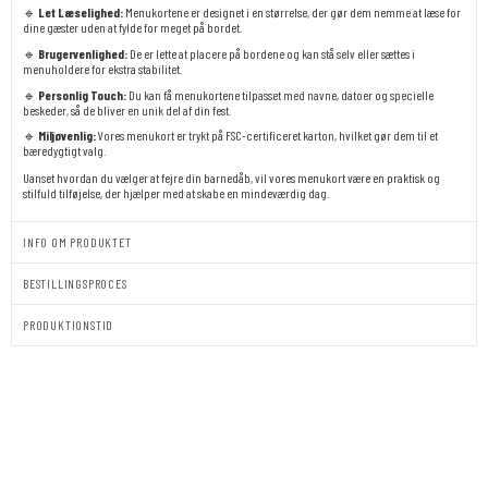
🔹
Let Læselighed:
Menukortene er designet i en størrelse, der gør dem nemme at læse for
dine gæster uden at fylde for meget på bordet.
🔹
Brugervenlighed:
De er lette at placere på bordene og kan stå selv eller sættes i
menuholdere for ekstra stabilitet.
🔹
Personlig Touch:
Du kan få menukortene tilpasset med navne, datoer og specielle
beskeder, så de bliver en unik del af din fest.
🔹
Miljøvenlig:
Vores menukort er trykt på FSC-certificeret karton, hvilket gør dem til et
bæredygtigt valg.
Uanset hvordan du vælger at fejre din barnedåb, vil vores menukort være en praktisk og
stilfuld tilføjelse, der hjælper med at skabe en mindeværdig dag.
INFO OM PRODUKTET
BESTILLINGSPROCES
PRODUKTIONSTID
ALEXANDER
-
MENU
antal