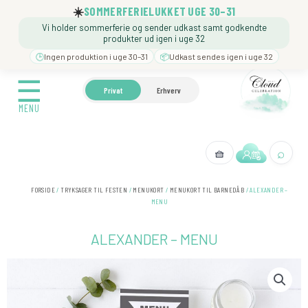
Gå
☀️
SOMMERFERIELUKKET UGE 30–31
til
Vi holder sommerferie og sender udkast samt godkendte
indholdet
produkter ud igen i uge 32
🕒
Ingen produktion i uge 30–31
📦
Udkast sendes igen i uge 32
☰
☰
🍼 BARNEDÅB
🎉 FØDSELSDAG
❓️ BESØG VORE
Privat
Erhverv
MENU
MENU
⌕
🧺
← Tilbage
FORSIDE
/
TRYKSAGER TIL FESTEN
/
MENUKORT
/
MENUKORT TIL BARNEDÅB
/ ALEXANDER –
MENU
ALEXANDER – MENU