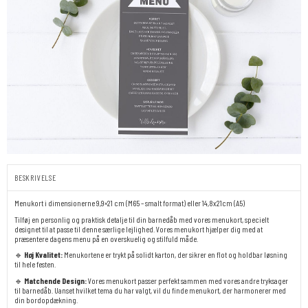
BESKRIVELSE
Menukort i dimensionerne 9,9×21 cm (M65 – smalt format) eller 14,8x21cm (A5)
Tilføj en personlig og praktisk detalje til din barnedåb med vores menukort, specielt
designet til at passe til denne særlige lejlighed. Vores menukort hjælper dig med at
præsentere dagens menu på en overskuelig og stilfuld måde.
🔹
Høj Kvalitet:
Menukortene er trykt på solidt karton, der sikrer en flot og holdbar løsning
til hele festen.
🔹
Matchende Design:
Vores menukort passer perfekt sammen med vores andre tryksager
til barnedåb. Uanset hvilket tema du har valgt, vil du finde menukort, der harmonerer med
din bordopdækning.