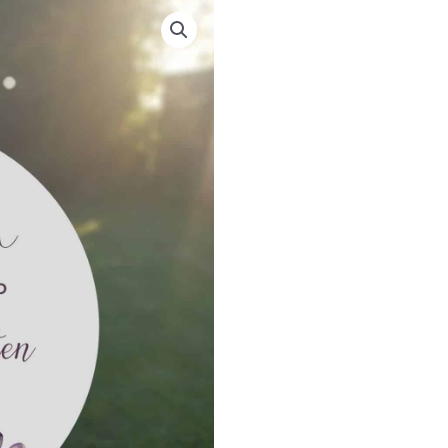
|
BRYLLUP
|
BOHEME
DREAMS
antal