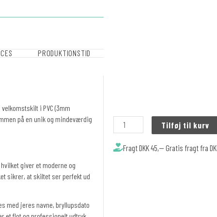
OCES
PRODUKTIONSTID
ve velkomstskilt i PVC (3mm
elkommen på en unik og mindeværdig
Tilføj til kurv
Fragt DKK 45,-- Gratis fragt fra D
, hvilket giver et moderne og
t sikrer, at skiltet ser perfekt ud
ses med jeres navne, bryllupsdato
 et flot og professionelt udtryk.