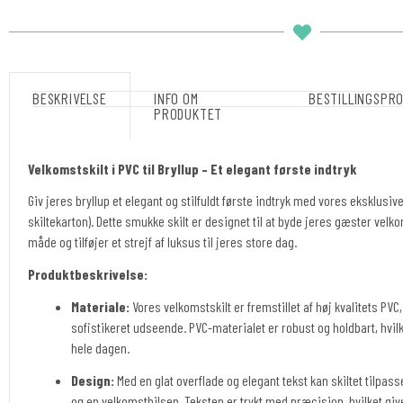
BESKRIVELSE
INFO OM
BESTILLINGSPR
PRODUKTET
Velkomstskilt i PVC til Bryllup – Et elegant første indtryk
Giv jeres bryllup et elegant og stilfuldt første indtryk med vores eksklusi
skiltekarton). Dette smukke skilt er designet til at byde jeres gæster v
måde og tilføjer et strejf af luksus til jeres store dag.
Produktbeskrivelse:
Materiale:
Vores velkomstskilt er fremstillet af høj kvalitets PVC
sofistikeret udseende. PVC-materialet er robust og holdbart, hvilke
hele dagen.
Design:
Med en glat overflade og elegant tekst kan skiltet tilpas
og en velkomsthilsen. Teksten er trykt med præcision, hvilket giver