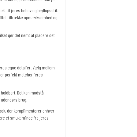
ekt til jeres behov og bryllupsstil.
kiltet tiltrække opmærksomhed og
ilket gør det nemt at placere det
 jeres egne detaljer. Vælg mellem
 der perfekt matcher jeres
 holdbart. Det kan modstå
og udendørs brug.
look, der komplimenterer enhver
 være et smukt minde fra jeres