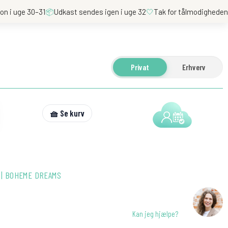
on i uge 30–31
📦
Udkast sendes igen i uge 32
🤍
Tak for tålmodighede
Privat
Erhverv
🧺 Se kurv
 | BOHEME DREAMS
Kan jeg hjælpe?