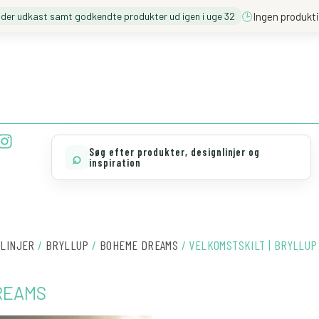
🕒
Ingen produkti
nder udkast samt godkendte produkter ud igen i uge 32
❓️ BESØG VORES FAQ
💖 MØD TEAM CLOUD
I
n
Søg efter produkter, designlinjer og
⌕
s
inspiration
t
a
g
r
a
NLINJER
/
BRYLLUP
/
BOHEME DREAMS
/ VELKOMSTSKILT | BRYLLUP
m
DREAMS
VELKOMSTSKILT