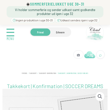
Gå
☀️
SOMMERFERIELUKKET UGE 30–31
til
Vi holder sommerferie og sender udkast samt godkendte
indholdet
produkter ud igen i uge 32
🕒
Ingen produktion i uge 30–31
📦
Udkast sendes igen i uge 32
☰
☰
🍼 BARNEDÅB
🎉 FØDSELSDAG
❓️ BESØG VORE
Privat
Erhverv
MENU
MENU
⌕
🧺
← Tilbage
FORSIDE
/
TAKKEKORT
/
TAKKEKORT KONFIRMATION
/ TAKKEKORT | KONFIRMATION | SOCCER DREAMS
Takkekort | Konfirmation | SOCCER DREAMS