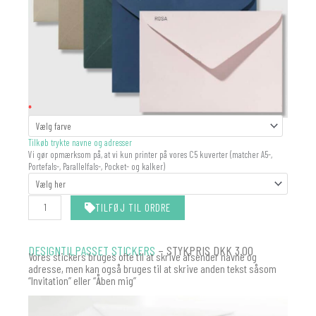
KUVERT
*
antal
Tilkøb trykte navne og adresser
Vi gør opmærksom på, at vi kun printer på vores C5 kuverter (matcher A5-,
Portefals-, Parallelfals-, Pocket- og kalker)
TILFØJ TIL ORDRE
DESIGNTILPASSET STICKERS
– STYKPRIS DKK 3.00
Vores stickers bruges ofte til at skrive afsender navne og
adresse, men kan også bruges til at skrive anden tekst såsom
“Invitation” eller “Åben mig”