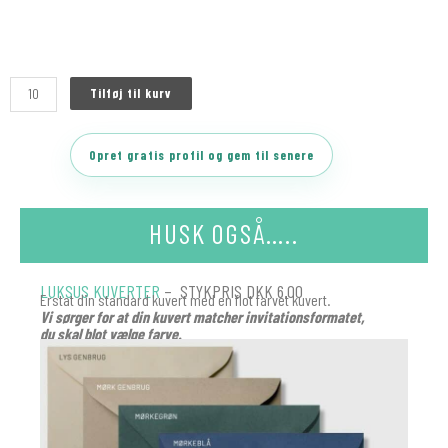
Tilføj til kurv
Opret gratis profil og gem til senere
HUSK OGSÅ…..
LUKSUS KUVERTER
– STYKPRIS DKK 6.00
Erstat din standard kuvert med en flot farvet kuvert.
Vi sørger for at din kuvert matcher invitationsformatet,
du skal blot vælge farve.