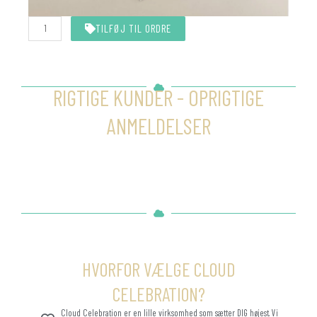
Hvid
TILFØJ TIL ORDRE
snor
10
meter
antal
RIGTIGE KUNDER - OPRIGTIGE
ANMELDELSER
HVORFOR VÆLGE CLOUD
CELEBRATION?
Cloud Celebration er en lille virksomhed som sætter DIG højest. Vi