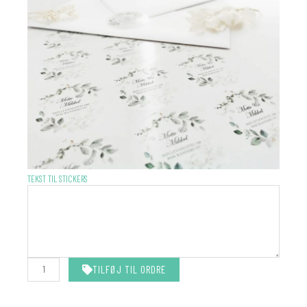
STICKERS
TEKST TIL STICKERS
-
MATCHER
DIN
INVITATION
antal
TILFØJ TIL ORDRE