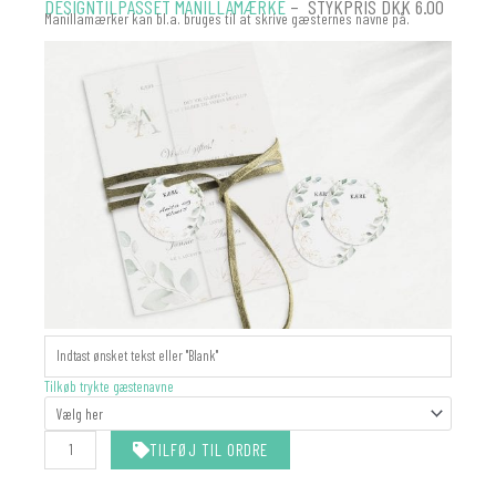
DESIGNTILPASSET MANILLAMÆRKE
– STYKPRIS DKK 6.00
Manillamærker kan bl.a. bruges til at skrive gæsternes navne på.
MANILLAMÆRKER
-
MATCHER
Tilkøb trykte gæstenavne
DIN
INVITATION
antal
TILFØJ TIL ORDRE