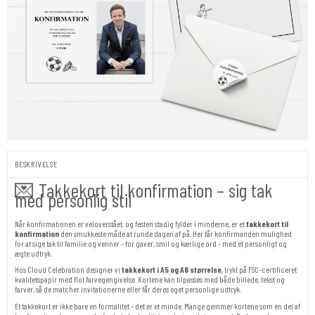
BESKRIVELSE
💌 Takkekort til konfirmation – sig tak
med personlig stil
Når konfirmationen er veloverstået, og festen stadig fylder i minderne, er et
takkekort til
konfirmation
den smukkeste måde at runde dagen af på. Her får konfirmanden mulighed
for at sige tak til familie og venner – for gaver, smil og kærlige ord – med et personligt og
ægte udtryk.
Hos Cloud Celebration designer vi
takkekort i A5 og A6 størrelse
, trykt på FSC-certificeret
kvalitetspapir med flot farvegengivelse. Kortene kan tilpasses med både billede, tekst og
farver, så de matcher invitationerne eller får deres eget personlige udtryk.
Et takkekort er ikke bare en formalitet – det er et minde. Mange gemmer kortene som en del af