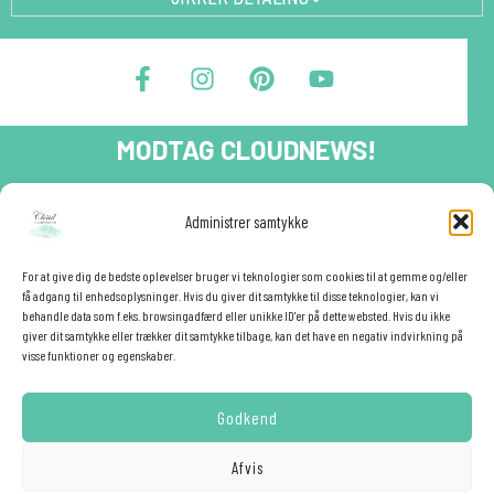
F
I
P
Y
a
n
i
o
c
s
n
u
e
t
t
t
MODTAG CLOUDNEWS!
b
a
e
u
o
g
r
b
o
r
e
e
Tilmeld dig CloudNews og modtag eksklusive tilbud og
Administrer samtykke
festinspiration direkte i din indbakke.🎉
k
a
s
-
m
t
Fornavn
f
For at give dig de bedste oplevelser bruger vi teknologier som cookies til at gemme og/eller
få adgang til enhedsoplysninger. Hvis du giver dit samtykke til disse teknologier, kan vi
behandle data som f.eks. browsingadfærd eller unikke ID'er på dette websted. Hvis du ikke
giver dit samtykke eller trækker dit samtykke tilbage, kan det have en negativ indvirkning på
E-mail
✕
visse funktioner og egenskaber.
Godkend
YES - TILMELD MIG!
Afvis