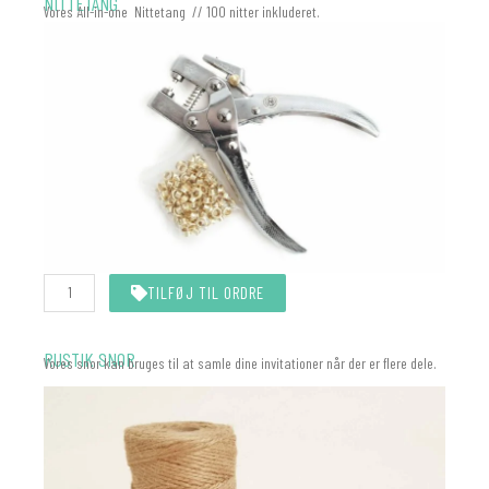
NITTETANG
Vores All-in-one Nittetang // 100 nitter inkluderet.
Nittetang
TILFØJ TIL ORDRE
All-
In-
One
(Eyelet)
RUSTIK SNOR
Vores snor kan bruges til at samle dine invitationer når der er flere dele.
antal