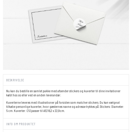
BESKRIVELSE
Nu kan du bestille en samlet pakke med afsender stickers og kuverter til dine invitationer
købt hos os eller ved en anden leverandør.
Kuverterne leveres med illustrationer på forsiden som matcher stickers. Du kan vælge at
tilkøbe personlige kuverter, hvor gæsternes navne og adresse trykkes på. Stickers: Diameter:
5 cm. Kuverter: C5 (passer til A5) 16,2 x 22,9cm.
INFO OM PRODUKTET