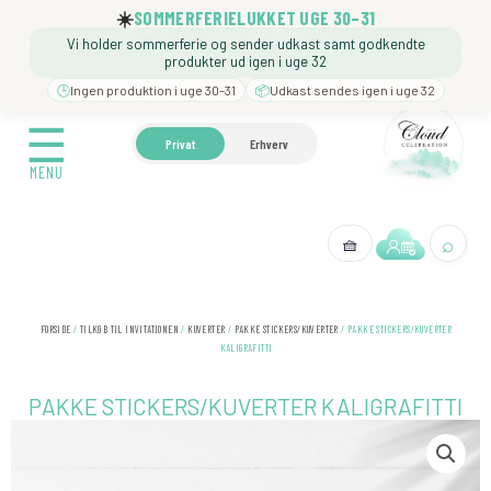
Gå
☀️
SOMMERFERIELUKKET UGE 30–31
til
Vi holder sommerferie og sender udkast samt godkendte
indholdet
produkter ud igen i uge 32
🕒
Ingen produktion i uge 30–31
📦
Udkast sendes igen i uge 32
☰
☰
🍼 BARNEDÅB
🎉 FØDSELSDAG
❓️ BESØG VORE
Privat
Erhverv
MENU
MENU
⌕
🧺
← Tilbage
FORSIDE
/
TILKØB TIL INVITATIONEN
/
KUVERTER
/
PAKKE STICKERS/KUVERTER
/ PAKKE STICKERS/KUVERTER
KALIGRAFITTI
PAKKE STICKERS/KUVERTER KALIGRAFITTI