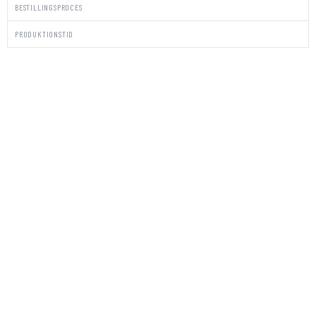
BESTILLINGSPROCES
PRODUKTIONSTID
PAKKE
STICKERS/KUVERTER
KALIGRAFITTI
antal