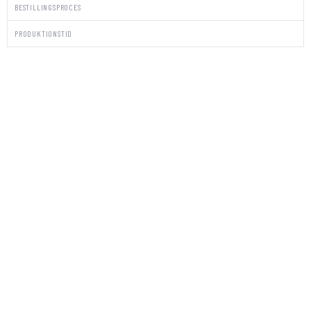
BESTILLINGSPROCES
PRODUKTIONSTID
PAKKE
STICKERS/KUVERTER
ELLEN
antal