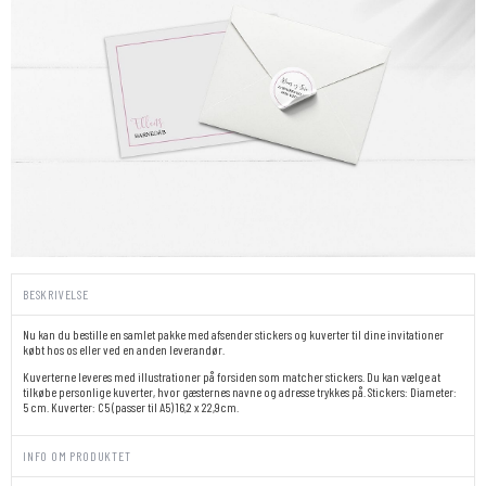
BESKRIVELSE
Nu kan du bestille en samlet pakke med afsender stickers og kuverter til dine invitationer
købt hos os eller ved en anden leverandør.
Kuverterne leveres med illustrationer på forsiden som matcher stickers. Du kan vælge at
tilkøbe personlige kuverter, hvor gæsternes navne og adresse trykkes på. Stickers: Diameter:
5 cm. Kuverter: C5 (passer til A5) 16,2 x 22,9cm.
INFO OM PRODUKTET