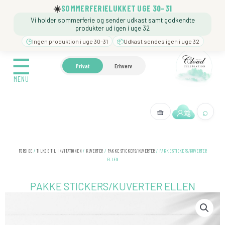
Gå
☀️
SOMMERFERIELUKKET UGE 30–31
til
Vi holder sommerferie og sender udkast samt godkendte
indholdet
produkter ud igen i uge 32
🕒
Ingen produktion i uge 30–31
📦
Udkast sendes igen i uge 32
☰
☰
🍼 BARNEDÅB
🎉 FØDSELSDAG
❓️ BESØG VORE
Privat
Erhverv
MENU
MENU
⌕
🧺
← Tilbage
FORSIDE
/
TILKØB TIL INVITATIONEN
/
KUVERTER
/
PAKKE STICKERS/KUVERTER
/ PAKKE STICKERS/KUVERTER
ELLEN
PAKKE STICKERS/KUVERTER ELLEN