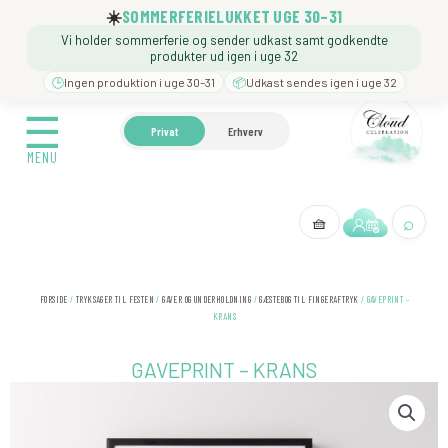
Gå
☀️
SOMMERFERIELUKKET UGE 30–31
til
Vi holder sommerferie og sender udkast samt godkendte
indholdet
produkter ud igen i uge 32
🕒
Ingen produktion i uge 30–31
📦
Udkast sendes igen i uge 32
☰
☰
🍼 BARNEDÅB
🎉 FØDSELSDAG
❓️ BESØG VORE
Privat
Erhverv
MENU
MENU
⌕
🧺
← Tilbage
FORSIDE
/
TRYKSAGER TIL FESTEN
/
GAVER OG UNDERHOLDNING
/
GÆSTEBOG TIL FINGERAFTRYK
/ GAVEPRINT –
KRANS
GAVEPRINT – KRANS