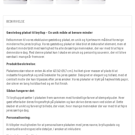
BESKRIVELSE
Gæstebog plakat til bryllup – En unik måde at bevare minder
Velkommen til vores eksklusive gæstebog plakat, en unik og hjertevarm måde at forevige
minderne fra jeres bryllup. Vores gæstebog plakat er ikke blot et dekorativt element, men et
dyrebart minde fyldt med kærlighed fra alle de særlige mennesker, der var med til at fejre
denne store dag. Med denne plakat kan I skabe en smuk og personlig souvenir, der vil blive
værdsat i mange år fremover.
Produktbeskrivelse:
Plakatens størrelse er enten A4 eller A3 (42×29,7 cm), hvilket giver masser af plads til at
indsætte fingeraftryk og små beskeder fra jeres gæster. Designet er elegant og tidløst, med et
centralt motiv der kan tilpasses efter jeres ønsker. Vores plakater er trykt på højkvalitets papir,
der sikrer en lang holdbarhed og en flot finish.
Sådan fungerer det:
Til brylluppet sætter I plakaten frem sammen med forskellige farver af stempelpuder. Hver
gæst efterlader deres fingeraftryk på plakaten og kan skrive deres navn ved siden af. Dette
skaber et unikt og farverigt billede, der viser, hvor mange mennesker der var med til at fejre
jeres særlige dag.
Personalisering:
Vi tilbyder muligheden for at personalisere plakaten med jeres navne, bryllupsdato og
eventuelle andre specielle detaljer, I ønsker at inkludere.