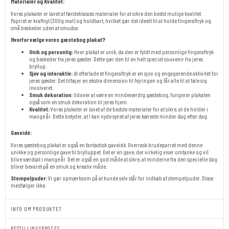
Materialer og Kvalitet:
Vores plakater er lavet af førsteklasses materialer for at sikre den bedst mulige kvalitet.
Papiret er kraftigt (300g mat) og holdbart, hvilket gør det ideelt til at holde fingeraftryk og
små beskeder uden at smudse.
Hvorfor vælge vores gæstebog plakat?
Unik og personlig:
Hver plakat er unik, da den er fyldt med personlige fingeraftryk
og beskeder fra jeres gæster. Dette gør den til en helt speciel souvenir fra jeres
bryllup.
Sjov og interaktiv:
At efterlade et fingeraftryk er en sjov og engagerende aktivitet for
jeres gæster. Det tilføjer en ekstra dimension til fejringen og får alle til at føle sig
involveret.
Smuk dekoration:
Udover at være en mindeværdig gæstebog, fungerer plakaten
også som en smuk dekoration til jeres hjem.
Kvalitet:
Vores plakater er lavet af de bedste materialer for at sikre, at de holder i
mange år. Dette betyder, at I kan nyde synet af jeres kæreste minder dag efter dag.
Gaveidé:
Vores gæstebog plakat er også en fantastisk gaveidé. Overrask brudeparret med denne
unikke og personlige gave til brylluppet. Det er en gave, der virkelig viser omtanke og vil
blive værdsat i mange år. Det er også en god måde at sikre, at minderne fra den specielle dag
bliver bevaret på en smuk og kreativ måde.
Stempelpuder:
Vi gør opmærksom på at kunde selv står for indkøb af stempelpuder. Disse
medfølger ikke.
INFO OM PRODUKTET
BESTILLINGSPROCES