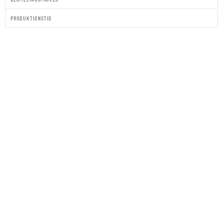
PRODUKTIONSTID
GAVEPRINT
-
KRANS
antal