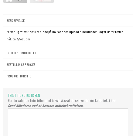
BESKRIVELSE
Personlig fotostribe til at binde på invitationen
Upload dine billeder – og vi klarer resten.
Mål: ca. 5,5x20cm
INFO OM PRODUKTET
BESTILLINGSPROCES
PRODUKTIONSTID
FOTOSTRIBE
-
TEKST TIL FOTOSTRIBEN
THEODOR
Har du valgt en fotostribe med tekst på, skal du skrive din ønskede tekst her.
antal
Send billederne ved at besvare ordrebekræftelsen.