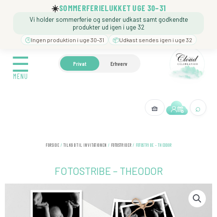
Gå
☀️
SOMMERFERIELUKKET UGE 30–31
til
Vi holder sommerferie og sender udkast samt godkendte
indholdet
produkter ud igen i uge 32
🕒
Ingen produktion i uge 30–31
📦
Udkast sendes igen i uge 32
☰
☰
🍼 BARNEDÅB
🎉 FØDSELSDAG
❓️ BESØG VORE
Privat
Erhverv
MENU
MENU
⌕
🧺
← Tilbage
FORSIDE
/
TILKØB TIL INVITATIONEN
/
FOTOSTRIBER
/ FOTOSTRIBE – THEODOR
FOTOSTRIBE – THEODOR