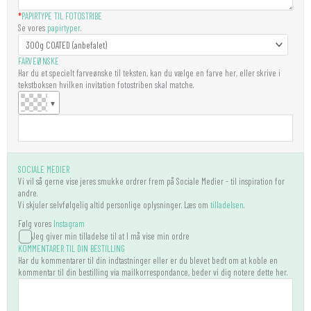
*
PAPIRTYPE TIL FOTOSTRIBE
Se vores
papirtyper
.
FARVEØNSKE
Har du et specielt farveønske til teksten, kan du vælge en farve her, eller skrive i
tekstboksen hvilken invitation fotostriben skal matche.
▼
SOCIALE MEDIER
Vi vil så gerne vise jeres smukke ordrer frem på Sociale Medier - til inspiration for
andre.
Vi skjuler selvfølgelig altid personlige oplysninger. Læs om
tilladelsen
.
Følg vores
Instagram
Jeg giver min tilladelse til at I må vise min ordre
KOMMENTARER TIL DIN BESTILLING
Har du kommentarer til din indtastninger eller er du blevet bedt om at koble en
kommentar til din bestilling via mailkorrespondance, beder vi dig notere dette her.