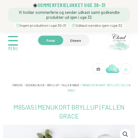
Gå
☀️
SOMMERFERIELUKKET UGE 30–31
til
Vi holder sommerferie og sender udkast samt godkendte
indholdet
produkter ud igen i uge 32
🕒
Ingen produktion i uge 30–31
📦
Udkast sendes igen i uge 32
☰
☰
🍼 BARNEDÅB
🎉 FØDSELSDAG
❓️ BESØG VORE
Privat
Erhverv
MENU
MENU
⌕
🧺
← Tilbage
FORSIDE
/
DESIGNLINJER
/
BRYLLUP
/
FALLEN GRACE
/ M65/A5 | MENUKORT BRYLLUP | FALLEN
GRACE
M65/A5 | MENUKORT BRYLLUP | FALLEN
GRACE