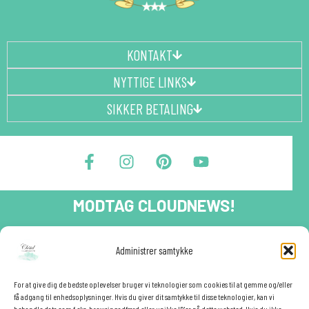
KONTAKT
NYTTIGE LINKS
SIKKER BETALING
F
I
P
Y
a
n
i
o
c
s
n
u
e
t
t
t
MODTAG CLOUDNEWS!
b
a
e
u
o
g
r
b
o
r
e
e
Tilmeld dig CloudNews og modtag eksklusive tilbud og
Administrer samtykke
festinspiration direkte i din indbakke.🎉
k
a
s
-
m
t
Fornavn
f
For at give dig de bedste oplevelser bruger vi teknologier som cookies til at gemme og/eller
få adgang til enhedsoplysninger. Hvis du giver dit samtykke til disse teknologier, kan vi