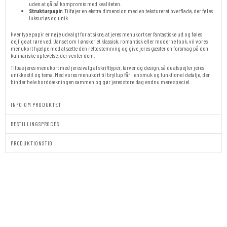
uden at gå på kompromis med kvaliteten.
Strukturpapir:
Tilføjer en ekstra dimension med en tekstureret overflade, der føles
luksuriøs og unik.
Hver type papir er nøje udvalgt for at sikre, at jeres menukort ser fantastiske ud og føles
dejlige at røre ved. Uanset om I ønsker et klassisk, romantisk eller moderne look, vil vores
menukort hjælpe med at sætte den rette stemning og give jeres gæster en forsmag på den
kulinariske oplevelse, der venter dem.
Tilpas jeres menukort med jeres valg af skrifttyper, farver og design, så de afspejler jeres
unikke stil og tema. Med vores menukort til bryllup får I en smuk og funktionel detalje, der
binder hele borddækningen sammen og gør jeres store dag endnu mere speciel.
INFO OM PRODUKTET
BESTILLINGSPROCES
PRODUKTIONSTID
M65/A5
|
MENUKORT
BRYLLUP
|
FALLEN
GRACE