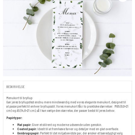
BESKRIVELSE
Menukort til bryllup
Gør jeres bryllupsfest endnu mere mindeværdig med vores elegante menukort, designet til
at passe perfekt til enhver bryllupsstil. Vores menukort fås i to praktiske størrelser: M65 (9,9×21
cm) og A5 (14,8×21 cm), så I kan vælge den størrelse, der passer bedst til jeres behov.
Papirtyper:
Mat papir:
Giver et stilrent og moderne udseende uden genskin.
Coated papir:
Ideelt til at fremhæve farver og detaljer med en glat overflade.
Genbrugspapir:
Perfekt til det miljøbevidste par, der ønsker et bæredygtigt valg