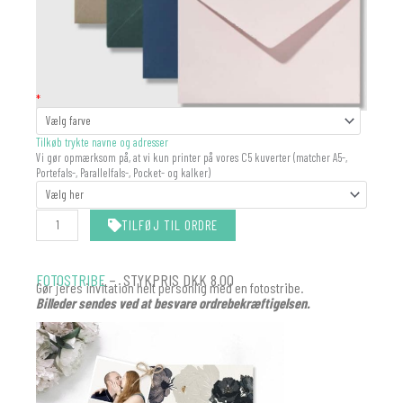
KUVERT
*
antal
Tilkøb trykte navne og adresser
Vi gør opmærksom på, at vi kun printer på vores C5 kuverter (matcher A5-,
Portefals-, Parallelfals-, Pocket- og kalker)
TILFØJ TIL ORDRE
FOTOSTRIBE
– STYKPRIS DKK 8.00
Gør jeres invitation helt personlig med en fotostribe.
Billeder sendes ved at besvare ordrebekræftigelsen.