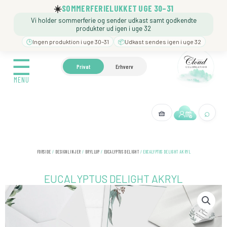
Gå
☀️
SOMMERFERIELUKKET UGE 30–31
til
Vi holder sommerferie og sender udkast samt godkendte
indholdet
produkter ud igen i uge 32
🕒
Ingen produktion i uge 30–31
📦
Udkast sendes igen i uge 32
☰
☰
🍼 BARNEDÅB
🎉 FØDSELSDAG
❓️ BESØG VORE
Privat
Erhverv
MENU
MENU
⌕
🧺
← Tilbage
FORSIDE
/
DESIGNLINJER
/
BRYLLUP
/
EUCALYPTUS DELIGHT
/ EUCALYPTUS DELIGHT AKRYL
EUCALYPTUS DELIGHT AKRYL