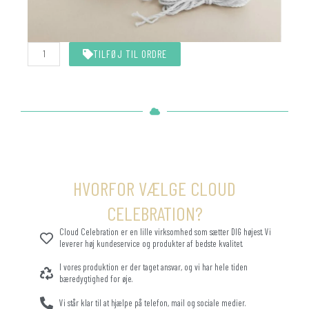
Hvid
TILFØJ TIL ORDRE
snor
10
meter
antal
HVORFOR VÆLGE CLOUD
CELEBRATION?
Cloud Celebration er en lille virksomhed som sætter DIG højest. Vi
leverer høj kundeservice og produkter af bedste kvalitet.
I vores produktion er der taget ansvar, og vi har hele tiden
bæredygtighed for øje.
Vi står klar til at hjælpe på telefon, mail og sociale medier.