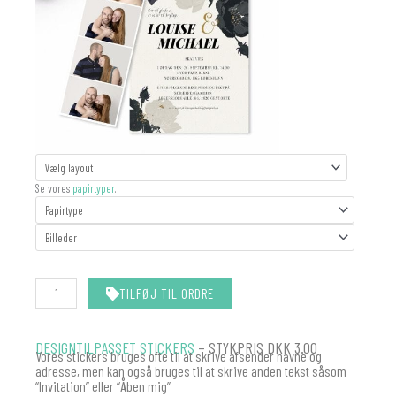
FOTOSTRIBE
BRYLLUP
Se vores
papirtyper
.
antal
TILFØJ TIL ORDRE
DESIGNTILPASSET STICKERS
– STYKPRIS DKK 3.00
Vores stickers bruges ofte til at skrive afsender navne og
adresse, men kan også bruges til at skrive anden tekst såsom
“Invitation” eller “Åben mig”