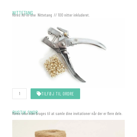
NITTETANG
Vores All-in-one Nittetang // 100 nitter inkluderet.
Nittetang
TILFØJ TIL ORDRE
All-
In-
One
(Eyelet)
RUSTIK SNOR
Vores snor kan bruges til at samle dine invitationer når der er flere dele.
antal