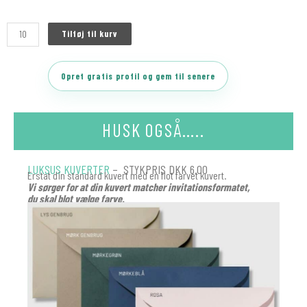
Tilføj til kurv
Opret gratis profil og gem til senere
HUSK OGSÅ…..
LUKSUS KUVERTER
– STYKPRIS DKK 6.00
Erstat din standard kuvert med en flot farvet kuvert.
Vi sørger for at din kuvert matcher invitationsformatet,
du skal blot vælge farve.