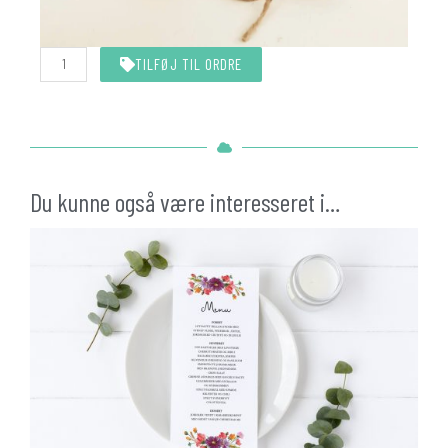
Rustik
TILFØJ TIL ORDRE
snor
10
meter
antal
Du kunne også være interesseret i…