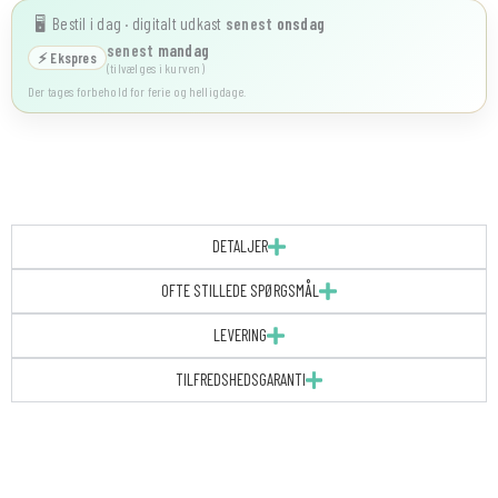
Bestil i dag · digitalt udkast
senest
onsdag
🖥️
senest
mandag
⚡ Ekspres
(tilvælges i kurven)
Der tages forbehold for ferie og helligdage.
DETALJER
OFTE STILLEDE SPØRGSMÅL
LEVERING
TILFREDSHEDSGARANTI
Bryllupsinvitation
|
Portefals
|