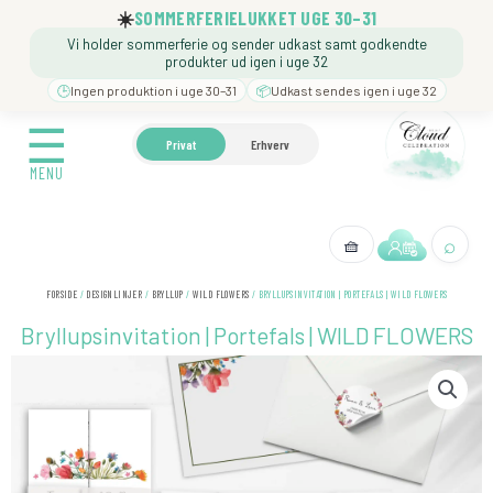
Gå
☀️
SOMMERFERIELUKKET UGE 30–31
til
Vi holder sommerferie og sender udkast samt godkendte
indholdet
produkter ud igen i uge 32
🕒
Ingen produktion i uge 30–31
📦
Udkast sendes igen i uge 32
☰
☰
🍼 BARNEDÅB
🎉 FØDSELSDAG
❓️ BESØG VORE
Privat
Erhverv
MENU
MENU
⌕
🧺
← Tilbage
FORSIDE
/
DESIGNLINJER
/
BRYLLUP
/
WILD FLOWERS
/ BRYLLUPSINVITATION | PORTEFALS | WILD FLOWERS
Bryllupsinvitation | Portefals | WILD FLOWERS