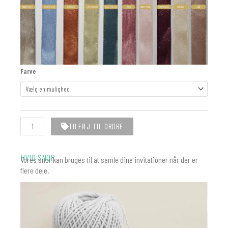
Silkebånd
Farve
|
15mm
|
50m
antal
TILFØJ TIL ORDRE
HVID SNOR
Vores snor kan bruges til at samle dine invitationer når der er
flere dele.