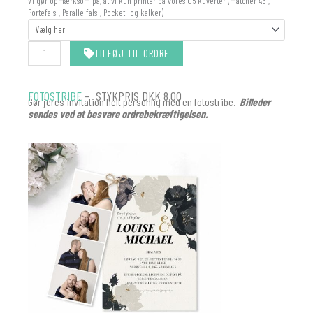
Vi gør opmærksom på, at vi kun printer på vores C5 kuverter (matcher A5-,
Portefals-, Parallelfals-, Pocket- og kalker)
TILFØJ TIL ORDRE
FOTOSTRIBE
– STYKPRIS DKK 8.00
Gør jeres invitation helt personlig med en fotostribe.
Billeder
sendes ved at besvare ordrebekræftigelsen.