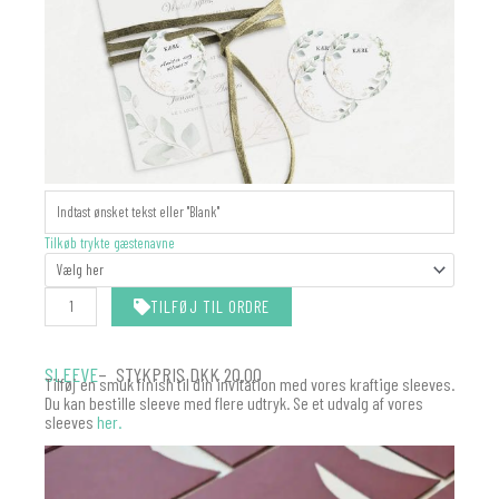
MANILLAMÆRKER
-
MATCHER
Tilkøb trykte gæstenavne
DIN
INVITATION
antal
TILFØJ TIL ORDRE
SLEEVE
– STYKPRIS DKK 20.00
Tilføj en smuk finish til din invitation med vores kraftige sleeves.
Du kan bestille sleeve med flere udtryk. Se et udvalg af vores
sleeves
her.