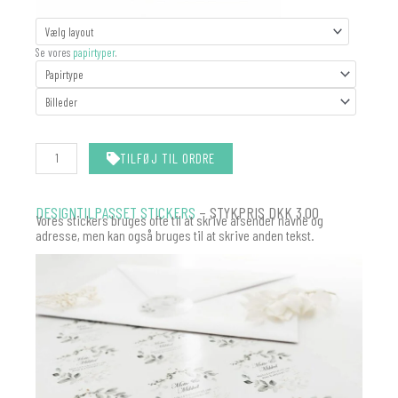
FOTOSTRIBE
BRYLLUP
Se vores
papirtyper
.
antal
TILFØJ TIL ORDRE
DESIGNTILPASSET STICKERS
– STYKPRIS DKK 3.00
Vores stickers bruges ofte til at skrive afsender navne og
adresse, men kan også bruges til at skrive anden tekst.