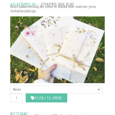
KALKEROMSLAG
– STYKPRIS DKK 10.00
Bestil kalkeromslag der enten er blanke eller matcher jeres
invitationsdesign.
KALKEROMSLAG
MATCHER
INVITATIONEN
TILFØJ TIL ORDRE
antal
NITTETANG