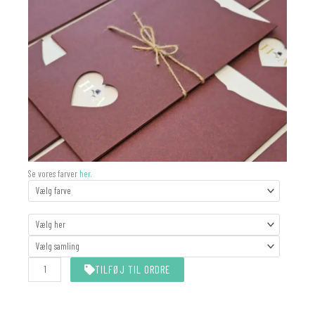
SLEEVE
Se vores farver
her.
-
MATCHER
STØRRELSE
antal
TILFØJ TIL ORDRE