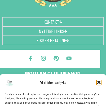
KONTAKT
NYTTIGE LINKS
SIKKER BETALING
F
I
P
Y
a
n
i
o
c
s
n
u
e
t
t
t
MODTAG CLOUDNEWS!
b
a
e
u
o
g
r
b
Administrer samtykke
o
r
e
e
Tilmeld dig CloudNews og modtag eksklusive tilbud og
festinspiration direkte i din indbakke.🎉
k
a
s
-
m
t
For at give dig de bedste oplevelser bruger vi teknologier som cookies til at gemme og/eller
Fornavn
få adgang til enhedsoplysninger. Hvis du giver dit samtykke til disse teknologier, kan vi
f
behandle data som f.eks. browsingadfærd eller unikke ID'er på dette websted. Hvis du ikke