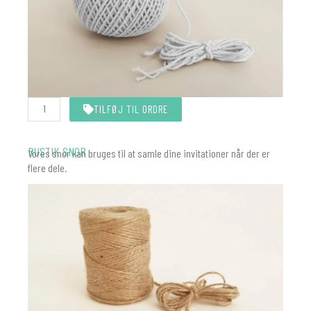
Hvid
TILFØJ TIL ORDRE
snor
10
meter
antal
RUSTIK SNOR
Vores snor kan bruges til at samle dine invitationer når der er
flere dele.