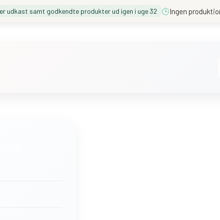
🕒
Ingen produktio
der udkast samt godkendte produkter ud igen i uge 32