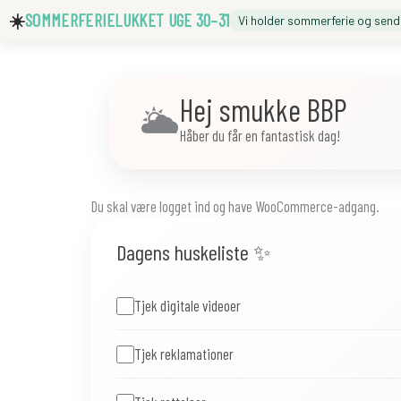
☀️
SOMMERFERIELUKKET UGE 30–31
Vi holder sommerferie og sen
Hej smukke BBP
🌥️
Håber du får en fantastisk dag!
Du skal være logget ind og have WooCommerce-adgang.
Dagens huskeliste ✨
Tjek digitale videoer
Tjek reklamationer