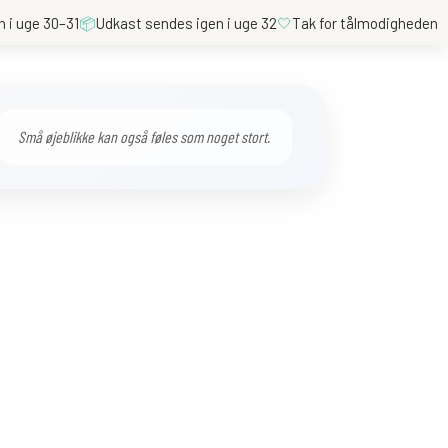
n i uge 30–31
📦
Udkast sendes igen i uge 32
🤍
Tak for tålmodigheden
Små øjeblikke kan også føles som noget stort.