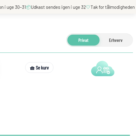
on i uge 30–31
📦
Udkast sendes igen i uge 32
🤍
Tak for tålmodigheden
Privat
Erhverv
🧺 Se kurv