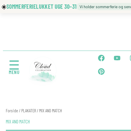
Gå
☀️
SOMMERFERIELUKKET UGE 30–31
Vi holder sommerferie og sen
til
indholdet
🍼 BARNEDÅB
🎉 FØDSELSDAG
F
P
Y
a
i
o
☰
c
n
u
MENU
e
t
t
← Tilbage
b
e
u
o
r
b
o
e
e
k
s
t
Forside
/
PLAKATER
/ MIX AND MATCH
MIX AND MATCH