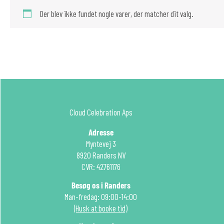
Der blev ikke fundet nogle varer, der matcher dit valg.
Cloud Celebration Aps
Adresse
Myntevej 3
8920 Randers NV
CVR: 42761176
Besøg os i Randers
Man-fredag: 09:00-14:00
(Husk at booke tid)