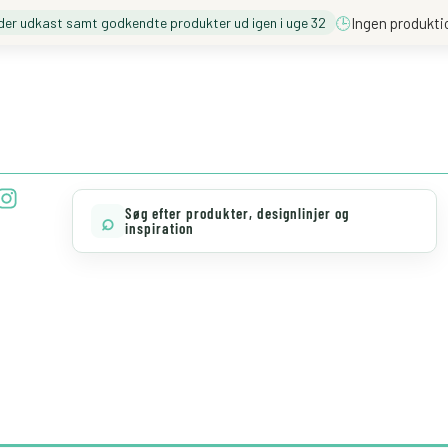
🕒
Ingen produkti
der udkast samt godkendte produkter ud igen i uge 32
❓️ BESØG VORES FAQ
💖 MØD TEAM CLOUD
I
n
Søg efter produkter, designlinjer og
⌕
s
inspiration
t
a
g
r
a
m