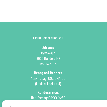
Cloud Celebration Aps
Adresse
Myntevej 3
8920 Randers NV
CVR: 42761176
Besøg os i Randers
Man-fredag: 09:00-14:00
(Husk at booke tid)
Kundeservice
:
Man-fredag: 09:00-14:30
Tlf: 51 22 99 15