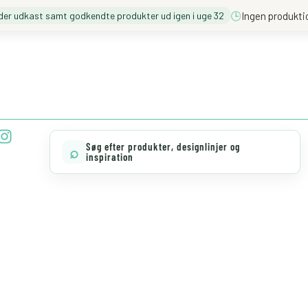
🕒
Ingen produkti
der udkast samt godkendte produkter ud igen i uge 32
❓️ BESØG VORES FAQ
💖 MØD TEAM CLOUD
I
n
Søg efter produkter, designlinjer og
⌕
s
inspiration
t
a
g
r
a
m