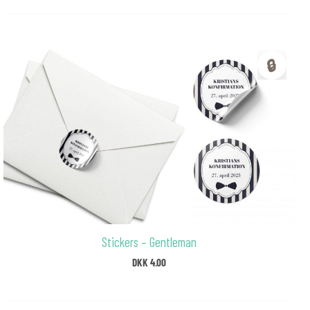
🔒
Stickers – Gentleman
DKK
4.00