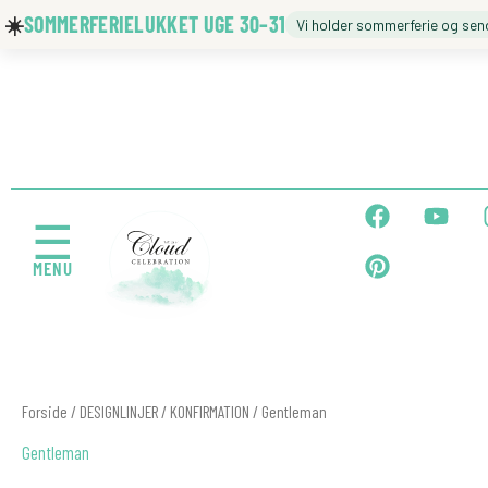
Gå
☀️
SOMMERFERIELUKKET UGE 30–31
Vi holder sommerferie og sen
til
indholdet
🍼 BARNEDÅB
🎉 FØDSELSDAG
F
P
Y
a
i
o
☰
c
n
u
MENU
e
t
t
b
e
u
← Tilbage
o
r
b
o
e
e
k
s
t
Sorteret
Forside
/
DESIGNLINJER
/
KONFIRMATION
/ Gentleman
efter
popularitet
Gentleman