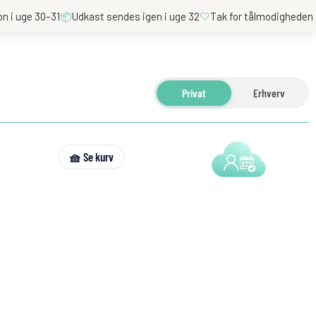
on i uge 30–31
📦
Udkast sendes igen i uge 32
🤍
Tak for tålmodigheden
Privat
Erhverv
🧺 Se kurv