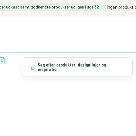
🕒
Ingen produkti
der udkast samt godkendte produkter ud igen i uge 32
❓️ BESØG VORES FAQ
💖 MØD TEAM CLOUD
I
n
Søg efter produkter, designlinjer og
⌕
s
inspiration
t
a
g
r
a
m