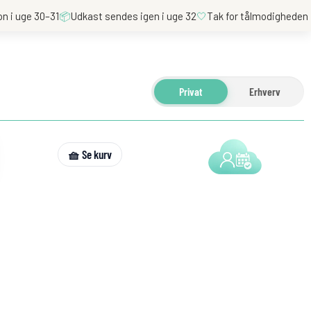
on i uge 30–31
📦
Udkast sendes igen i uge 32
🤍
Tak for tålmodigheden
Privat
Erhverv
🧺 Se kurv