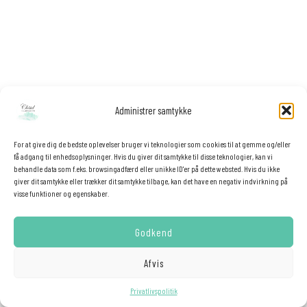
Administrer samtykke
For at give dig de bedste oplevelser bruger vi teknologier som cookies til at gemme og/eller
få adgang til enhedsoplysninger. Hvis du giver dit samtykke til disse teknologier, kan vi
behandle data som f.eks. browsingadfærd eller unikke ID'er på dette websted. Hvis du ikke
giver dit samtykke eller trækker dit samtykke tilbage, kan det have en negativ indvirkning på
visse funktioner og egenskaber.
Godkend
Afvis
Hemmelig rabat ❤️
Privatlivspolitik