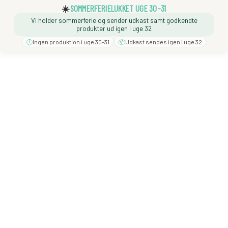
☀️
SOMMERFERIELUKKET UGE 30–31
Vi holder sommerferie og sender udkast samt godkendte
produkter ud igen i uge 32
🕒
Ingen produktion i uge 30–31
📦
Udkast sendes igen i uge 32